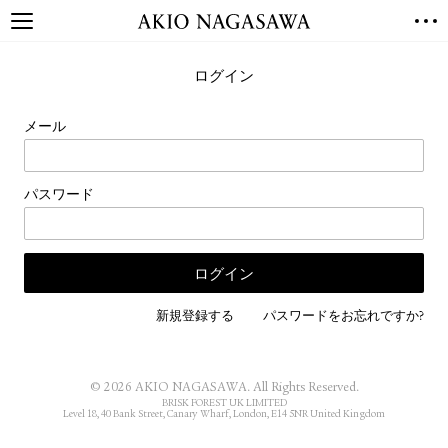
TOP
ログイン
GALLERY
GINZA
AOYAMA
TORANOMON
メール
ONLINE
PUBLISHING
パスワード
ONLINE SHOP
NEWS
ABOUT
ABOUT US
LOCATIONS
新規登録する
パスワードをお忘れですか?
PRIVACY POLICY
INSTAGRAM
© 2026 AKIO NAGASAWA. All Rights Reserved.
GALLERY
PUBLISHING
BRISK FOREST UK LIMITED
Level 18, 40 Bank Street, Canary Wharf, London, E14 5NR United Kingdom
TWITTER
FACEBOOK