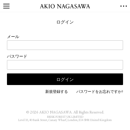
TOP
ログイン
GALLERY
GINZA
AOYAMA
TORANOMON
メール
ONLINE
PUBLISHING
パスワード
ONLINE SHOP
NEWS
ABOUT
ABOUT US
LOCATIONS
新規登録する
パスワードをお忘れですか?
PRIVACY POLICY
INSTAGRAM
© 2026 AKIO NAGASAWA. All Rights Reserved.
GALLERY
PUBLISHING
BRISK FOREST UK LIMITED
Level 18, 40 Bank Street, Canary Wharf, London, E14 5NR United Kingdom
TWITTER
FACEBOOK