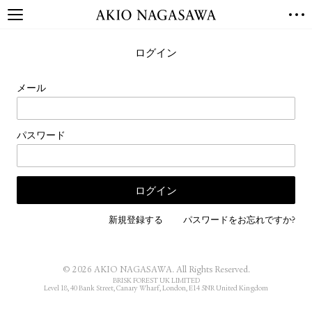
TOP
ログイン
GALLERY
GINZA
AOYAMA
TORANOMON
メール
ONLINE
PUBLISHING
パスワード
ONLINE SHOP
NEWS
ABOUT
ABOUT US
LOCATIONS
新規登録する
パスワードをお忘れですか?
PRIVACY POLICY
INSTAGRAM
© 2026 AKIO NAGASAWA. All Rights Reserved.
GALLERY
PUBLISHING
BRISK FOREST UK LIMITED
Level 18, 40 Bank Street, Canary Wharf, London, E14 5NR United Kingdom
TWITTER
FACEBOOK