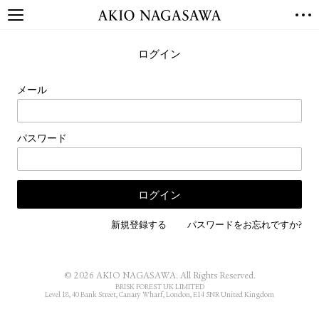
TOP
ログイン
GALLERY
GINZA
AOYAMA
TORANOMON
メール
ONLINE
PUBLISHING
パスワード
ONLINE SHOP
NEWS
ABOUT
ABOUT US
LOCATIONS
新規登録する
パスワードをお忘れですか?
PRIVACY POLICY
INSTAGRAM
© 2026 AKIO NAGASAWA. All Rights Reserved.
GALLERY
PUBLISHING
BRISK FOREST UK LIMITED
Level 18, 40 Bank Street, Canary Wharf, London, E14 5NR United Kingdom
TWITTER
FACEBOOK