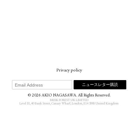
Privacy policy
© 2026 AKIO NAGASAWA. All Rights Reserved.
BRISK FOREST UK LIMITED
Level 18, 40 Bank Street, Canary Wharf, London, E14 5NR United Kingdom