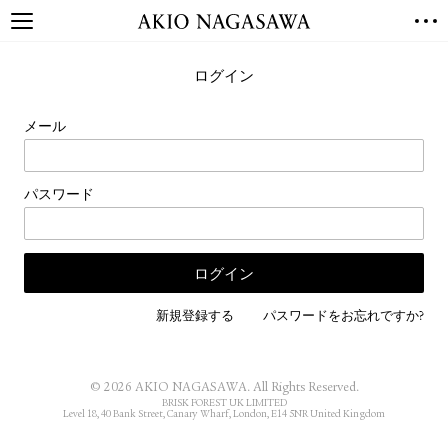
TOP
ログイン
GALLERY
GINZA
AOYAMA
TORANOMON
メール
ONLINE
PUBLISHING
パスワード
ONLINE SHOP
NEWS
ABOUT
ABOUT US
LOCATIONS
新規登録する
パスワードをお忘れですか?
PRIVACY POLICY
INSTAGRAM
© 2026 AKIO NAGASAWA. All Rights Reserved.
GALLERY
PUBLISHING
BRISK FOREST UK LIMITED
Level 18, 40 Bank Street, Canary Wharf, London, E14 5NR United Kingdom
TWITTER
FACEBOOK