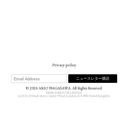
Privacy policy
© 2026 AKIO NAGASAWA. All Rights Reserved.
BRISK FOREST UK LIMITED
Level 18, 40 Bank Street, Canary Wharf, London, E14 5NR United Kingdom