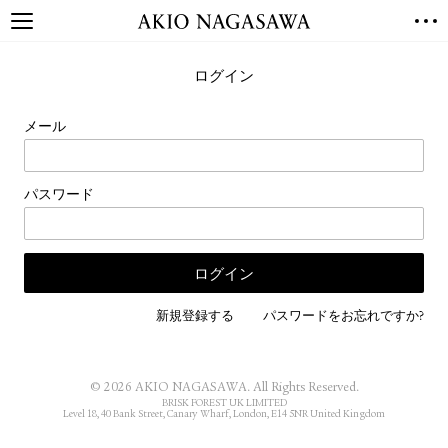
TOP
ログイン
GALLERY
GINZA
AOYAMA
TORANOMON
メール
ONLINE
PUBLISHING
パスワード
ONLINE SHOP
NEWS
ABOUT
ABOUT US
LOCATIONS
新規登録する
パスワードをお忘れですか?
PRIVACY POLICY
INSTAGRAM
© 2026 AKIO NAGASAWA. All Rights Reserved.
GALLERY
PUBLISHING
BRISK FOREST UK LIMITED
Level 18, 40 Bank Street, Canary Wharf, London, E14 5NR United Kingdom
TWITTER
FACEBOOK