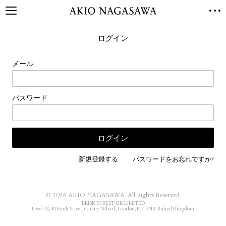
TOP
ログイン
GALLERY
GINZA
AOYAMA
TORANOMON
メール
ONLINE
PUBLISHING
パスワード
ONLINE SHOP
NEWS
ABOUT
ABOUT US
LOCATIONS
新規登録する
パスワードをお忘れですか?
PRIVACY POLICY
INSTAGRAM
© 2026 AKIO NAGASAWA. All Rights Reserved.
GALLERY
PUBLISHING
BRISK FOREST UK LIMITED
Level 18, 40 Bank Street, Canary Wharf, London, E14 5NR United Kingdom
TWITTER
FACEBOOK