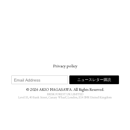
Privacy policy
© 2026 AKIO NAGASAWA. All Rights Reserved.
BRISK FOREST UK LIMITED
Level 18, 40 Bank Street, Canary Wharf, London, E14 5NR United Kingdom