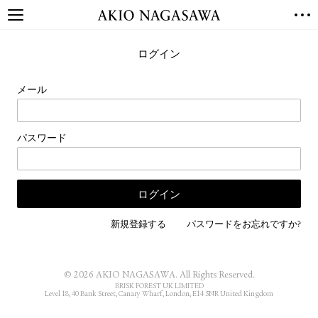
TOP
ログイン
GALLERY
GINZA
AOYAMA
TORANOMON
メール
ONLINE
PUBLISHING
パスワード
ONLINE SHOP
NEWS
ABOUT
ABOUT US
LOCATIONS
新規登録する
パスワードをお忘れですか?
PRIVACY POLICY
INSTAGRAM
© 2026 AKIO NAGASAWA. All Rights Reserved.
GALLERY
PUBLISHING
BRISK FOREST UK LIMITED
Level 18, 40 Bank Street, Canary Wharf, London, E14 5NR United Kingdom
TWITTER
FACEBOOK