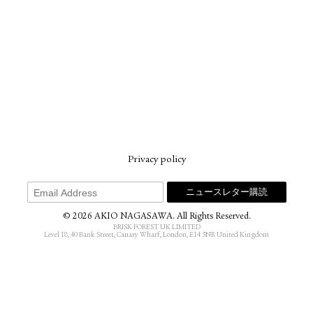
Privacy policy
© 2026 AKIO NAGASAWA. All Rights Reserved.
BRISK FOREST UK LIMITED
Level 18, 40 Bank Street, Canary Wharf, London, E14 5NR United Kingdom