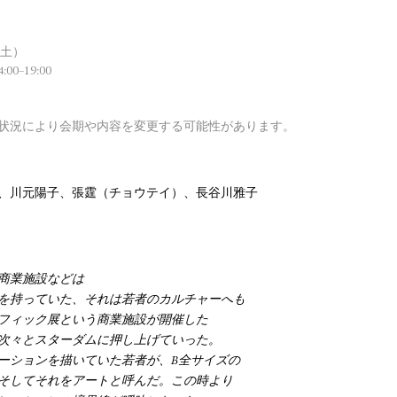
（土）
00–19:00
状況により会期や内容を変更する可能性があります。
、川元陽子、張霆（チョウテイ）、長谷川雅子
、商業施設などは
を持っていた、それは若者のカルチャーへも
フィック展という商業施設が開催した
次々とスターダムに押し上げていった。
ーションを描いていた若者が、B全サイズの
そしてそれをアートと呼んだ。この時より