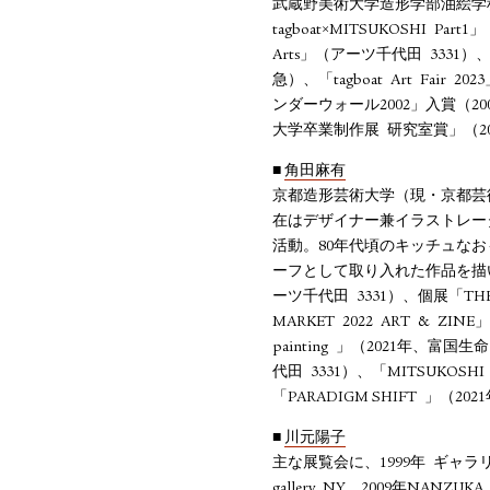
武蔵野美術⼤学造形学部油絵学科卒
tagboat×MITSUKOSHI Part1
Arts」（アーツ千代⽥ 3331）、「A
急）、「tagboat Art F
ンダーウォール2002」⼊賞（2
⼤学卒業制作展 研究室賞」（200
■
角田麻有
京都造形芸術⼤学（現・京都芸
在はデザイナー兼イラストレー
活動。80年代頃のキッチュな
ーフとして取り⼊れた作品を描いて
ーツ千代⽥ 3331）、個展「THE WA
MARKET 2022 ART & ZI
painting 」（2021年、富国⽣
代⽥ 3331）、「MITSUKOS
「PARADIGM SHIFT 」（2021年
■
川元陽子
主な展覧会に、1999年 ギャラリ
gallery NY、2009年NANZUKA