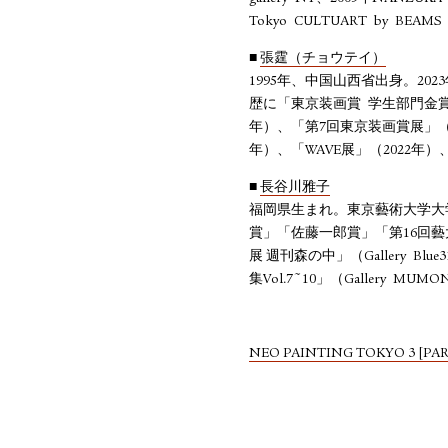
Tokyo CULTUART by BEAM
■
張霆（チョウテイ）
1995年、中国⼭⻄省出⾝。2
歴に「東京装画賞 学⽣部⾨⾦賞」
年）、「第7回東京装画賞展」（2
年）、「WAVE展」（2022年
■
長谷川雅子
福岡県⽣まれ。東京藝術⼤学⼤
賞」「佐藤⼀郎賞」「第16回
展 週刊森の中」（Gallery Blu
集Vol.7~10」（Gallery MUM
NEO PAINTING TOKYO 3 [PAR