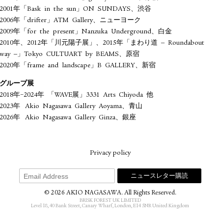
2001年「Bask in the sun」ON SUNDAYS、渋⾕
2006年「drifter」ATM Gallery、ニューヨーク
2009年「for the present」Nanzuka Underground、⽩⾦
2010年、2012年「川元陽⼦展」、2015年「まわり道 ‒ Roundabout
way ‒」Tokyo CULTUART by BEAMS、原宿
2020年「frame and landscape」B GALLERY、新宿
グループ展
2018年−2024年 「WAVE展」3331 Arts Chiyoda 他
2023年 Akio Nagasawa Gallery Aoyama、⻘⼭
2026年 Akio Nagasawa Gallery Ginza、銀座
Privacy policy
© 2026 AKIO NAGASAWA. All Rights Reserved.
BRISK FOREST UK LIMITED
Level 18, 40 Bank Street, Canary Wharf, London, E14 5NR United Kingdom