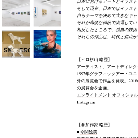
日本におけるアートとイラスト
そして現在、日本ではイラスト
自らテーマを決めて大きなキャ
それが高価な値段で流通してい
相反したところで、独自の技術
それらの作品は、時代と焦点が
【ヒロ杉山 略歴】
アーティスト、アートディレクター
1997年グラフィックアート
外の展覧会で作品を発表。201
の展覧会を企画。
エンライトメント オフィシャ
Instagram
【参加作家 略歴】
■
今関絵美