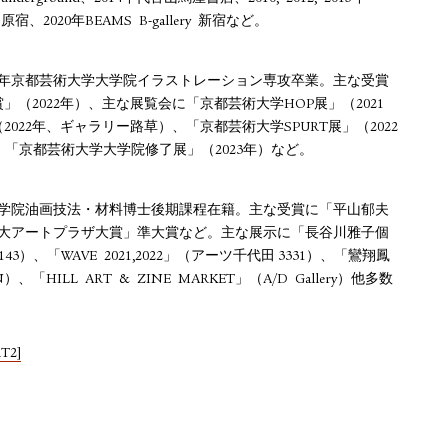
S 原宿、2020年BEAMS B-gallery 新宿など。
023年京都芸術⼤学⼤学院イラストレーション専攻卒業。主な受賞
（2022年）、主な展覧会に「京都芸術⼤学HOP展」（2021
022年、ギャラリー路草）、「京都芸術⼤学SPURT展」（2022
）、「京都芸術⼤学⼤学院修了展」（2023年）など。
学院油画技法・材料博⼠後期課程在籍。主な受賞に「平⼭郁夫
藝⼤アートプラザ⼤賞」準⼤賞など。主な展⽰に「⻑⾕川雅⼦個
e3143）、「WAVE 2021,2022」（アーツ千代⽥ 3331）、「鸞翔鳳
ON）、「HILL ART & ZINE MARKET」（A/D Gallery）他多数
T2]