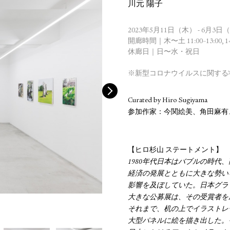
川元 陽子
2023年5月11日（木） - 6月3日
開廊時間｜木〜土 11:00–13:00, 14:
休廊日｜日〜水・祝日
※新型コロナウイルスに関する
Curated by Hiro Sugiyama
参加作家：今関絵美、角田麻有
【ヒロ杉山 ステートメント】
1980年代日本はバブルの時代
経済の発展とともに大きな勢い
影響を及ぼしていた。日本グラ
大きな公募展は、その受賞者を
それまで、机の上でイラストレ
大型パネルに絵を描き出した。