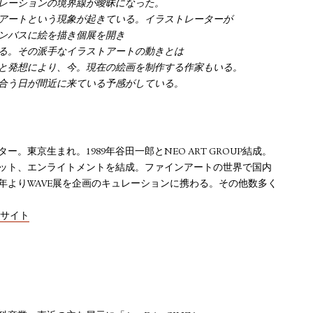
レーションの境界線が曖昧になった。
アートという現象が起きている。イラストレーターが
ンバスに絵を描き個展を開き
る。その派手なイラストアートの動きとは
と発想により、今。現在の絵画を制作する作家もいる。
合う日が間近に来ている予感がしている。
。東京生まれ。1989年谷田一郎とNEO ART GROUP結成。
ユニット、エンライトメントを結成。ファインアートの世界で国内
8年よりWAVE展を企画のキュレーションに携わる。その他数多く
ルサイト