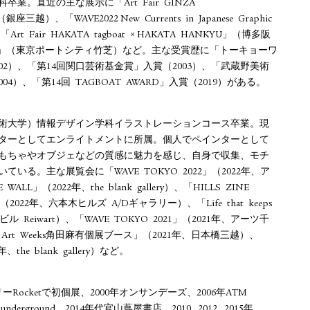
業。直近の主な展⽰に「Art Fair GINZA
」（銀座三越）、「WAVE2022 New Currents in Japanese Graphic
rt Fair HAKATA tagboat × HAKATA HANKYU」（博多阪
air 2023」（東京ポートシティ⽵芝）など。主な受賞歴に「トーキョーワ
002）、「第14回関⼝芸術基⾦賞」⼊賞（2003）、「武蔵野美術
4）、「第14回 TAGBOAT AWARD」⼊賞（2019）がある。
術⼤学）情報デザイン学科イラストレーションコース卒業。現
ターとしてエンライトメントに所属。個⼈でペインターとして
おもちゃやオブジェなどの質感に魅⼒を感じ、⾃⾝で収集、モチ
いる。主な展覧会に「WAVE TOKYO 2022」（2022年、ア
LL」（2022年、the blank gallery）、「HILLS ZINE
NE」（2022年、六本⽊ヒルズ A/Dギャラリー）、「Life that keeps
命ビル Reiwart）、「WAVE TOKYO 2021」（2021年、アーツ千
HI Art Weeks⾓⽥⿇有個展ブース」（2021年、⽇本橋三越）、
、the blank gallery）など。
ーRocketで初個展、2000年オンサンデーズ、2006年ATM
 underground、2014年代官⼭蔦屋書店、2010, 2012, 2015年