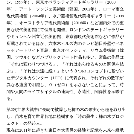
ン、1997年）、東京オペラシティアートギャラリー（2000
年）、アート・ソンジェ美術館（韓国、2002年）、ローマ市立
現代美術館（2004年）、水戸芸術館現代美術ギャラリー（2008
年）、オーストラリア現代美術館（2016年）など国内外での重
要な現代美術館にて個展を開催。ロンドンのテートギャラリー
やミュンヘン州立近代美術館、東京都現代美術館などに作品が
所蔵されているほか、六本木ヒルズ内のテレビ朝日外壁やベネ
ッセアートサイト直島、東京オペラシティ、リウム美術館（韓
国、ソウル）などパブリックアート作品も多い。宮島の作品は
「それは変わりつづける」、「それはあらゆるものと関係を結
ぶ」、「それは永遠に続く」という３つのコンセプトに基づい
たデジタルカウンター（LED）に代表され、それぞれの数字が
異なる速度で明滅し、０（ゼロ）を示さないことによって、時
間や人間のライフサイクルの連続性、永遠性、関係性を示唆す
る。
第2次世界大戦中に長崎で被爆した柿の木の果実から種を取り出
し、苗木を育て世界各地に植樹する「時の蘇生：柿の木プロジ
ェクト」の発起人。
現在は2011年に起きた東日本大震災の経験と記憶を未来へ継承