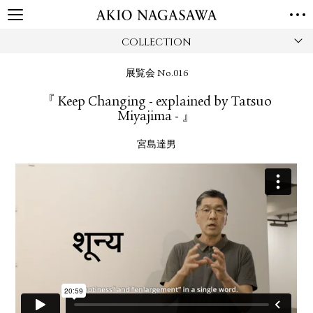
COLLECTION
TOP
GALLERY
展覧会 No.016
GINZA
AOYAMA
TORANOMON
『 Keep Changing - explained by Tatsuo
ONLINE
Miyajima - 』
PUBLISHING
宮島達男
ONLINE SHOP
NEWS
ABOUT
ABOUT US
LOCATIONS
PRIVACY POLICY
INSTAGRAM
GALLERY
PUBLISHING
TWITTER
FACEBOOK