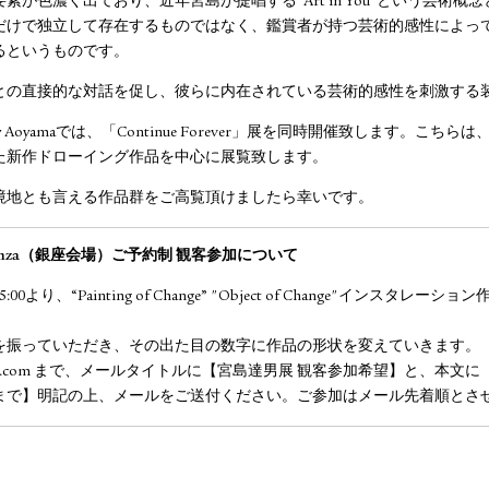
が色濃く出ており、近年宮島が提唱する“Art in You”という芸術
だけで独立して存在するものではなく、鑑賞者が持つ芸術的感性によっ
るというものです。
との直接的な対話を促し、彼らに内在されている芸術的感性を刺激する
Gallery Aoyamaでは、「Continue Forever」展を同時開催致します
た新作ドローイング作品を中心に展覧致します。
境地とも言える作品群をご高覧頂けましたら幸いです。
lery Ginza（銀座会場）ご予約制 観客参加について
より、“Painting of Change” "Object of Change"インスタ
を振っていただき、その出た目の数字に作品の形状を変えていきます。
agasawa.com まで、メールタイトルに【宮島達男展 観客参加希望】と、
まで】明記の上、メールをご送付ください。ご参加はメール先着順とさ