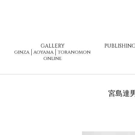
GALLERY
PUBLISHIN
GINZA
AOYAMA
TORANOMON
ONLINE
宮島達男 個