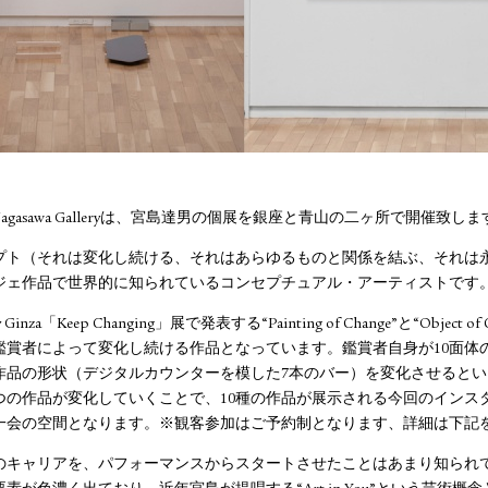
o Nagasawa Galleryは、宮島達男の個展を銀座と青山の二ヶ所で開催致し
プト（それは変化し続ける、それはあらゆるものと関係を結ぶ、それは
ジェ作品で世界的に知られているコンセプチュアル・アーティストです
ery Ginza「Keep Changing」展で発表する“Painting of Change”と“Obje
鑑賞者によって変化し続ける作品となっています。鑑賞者自身が10面体
、作品の形状（デジタルカウンターを模した7本のバー）を変化させると
つの作品が変化していくことで、10種の作品が展示される今回のインス
一会の空間となります。※観客参加はご予約制となります、詳細は下記
のキャリアを、パフォーマンスからスタートさせたことはあまり知られ