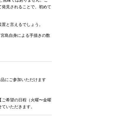
概念と無縁ではありません。こ
て発見されることで、初めて
装置と言えるでしょう。
。こちらは、宮島自身による手描きの数
レーション作品にご参加いただけます
本文に【ご希望の日程（火曜〜金曜
せていただきます。