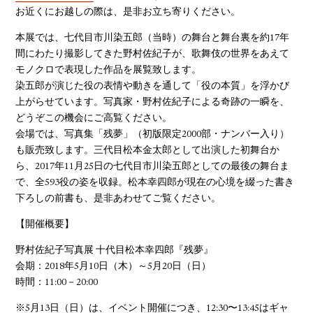
お近くにお越しの際は、是非お立ち寄りください。
本展では、七代目市川染五郎（当時）の舞台と舞台裏を約17年
間にわたり撮影してきた野村佐紀子が、歌舞伎の世界をあえて
モノクロで表現した作品を展覧致します。
染五郎が演じた役の表情や動きを通して「役の本質」を浮かび
上がらせています。写真家・野村佐紀子による奇跡の一瞬を、
どうぞこの機会にご高覧ください。
会場では、写真集「残夢」（初版限定2000部・ナンバー入り）
も販売致します。三代目松本金太郎として出演した初舞台か
ら、2017年11月25日の七代目市川染五郎としての最後の舞台ま
で、全593役の姿を収録。松本幸四郎が現在の心境を綴った書き
下ろしの前書も、是非あわせてご覧ください。
【開催概要】
野村佐紀子写真展 十代目松本幸四郎『残夢』
会期：2018年5月10日（木）～5月20日（日）
時間：11:00－20:00
※5月13日（日）は、イベント開催につき、12:30〜13:45はギャ