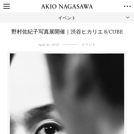
イベント
TOP
GALLERY
野村佐紀子写真展開催｜渋谷ヒカリエ 8/CUBE
GINZA
AOYAMA
TORANOMON
ONLINE
April 10, 2018
イベント
PUBLISHING
ONLINE SHOP
NEWS
ABOUT
ABOUT US
LOCATIONS
PRIVACY POLICY
INSTAGRAM
GALLERY
PUBLISHING
TWITTER
FACEBOOK