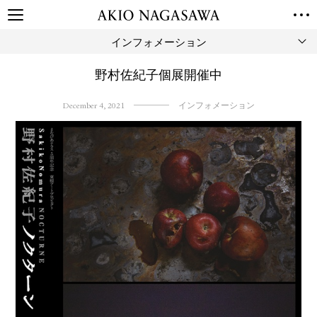
インフォメーション
TOP
GALLERY
野村佐紀子個展開催中
GINZA
AOYAMA
TORANOMON
ONLINE
December 4, 2021
インフォメーション
PUBLISHING
ONLINE SHOP
NEWS
ABOUT
ABOUT US
LOCATIONS
PRIVACY POLICY
INSTAGRAM
GALLERY
PUBLISHING
TWITTER
FACEBOOK