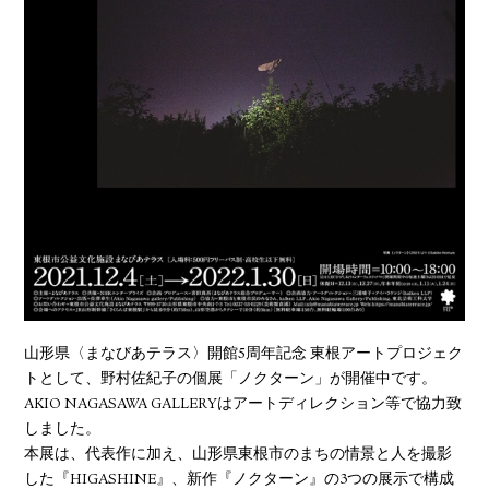
YOUTUBE
山形県〈まなびあテラス〉開館5周年記念 東根アートプロジェク
トとして、野村佐紀子の個展「ノクターン」が開催中です。
AKIO NAGASAWA GALLERYはアートディレクション等で協力致
しました。
本展は、代表作に加え、山形県東根市のまちの情景と人を撮影
した『HIGASHINE』、新作『ノクターン』の3つの展示で構成