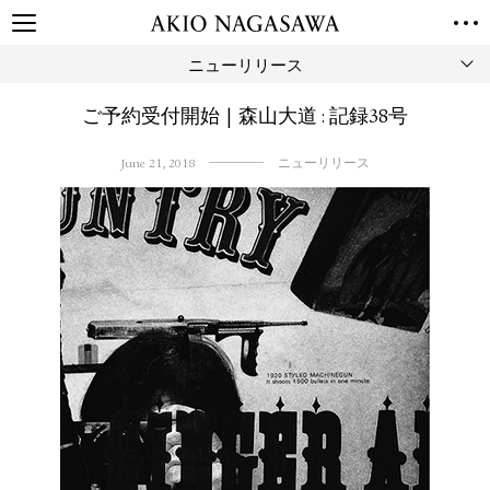
ニューリリース
TOP
GALLERY
ご予約受付開始 | 森山大道 : 記録38号
GINZA
AOYAMA
TORANOMON
ONLINE
June 21, 2018
ニューリリース
PUBLISHING
ONLINE SHOP
NEWS
ABOUT
ABOUT US
LOCATIONS
PRIVACY POLICY
INSTAGRAM
GALLERY
PUBLISHING
TWITTER
FACEBOOK