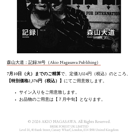
YOUTUBE
森山大道：記録38号（Akio Nagasawa Publihing）
7月10日（火）までのご精算
で、定価3,024円（税込）のところ、
【特別価格2,376円（税込）】
にてご用意致します。
サイン入りをご用意致します。
お品物のご用意は【７月中旬】となります。
© 2026 AKIO NAGASAWA. All Rights Reserved.
BRISK FOREST UK LIMITED
Level 18, 40 Bank Street, Canary Wharf, London, E14 5NR United Kingdom