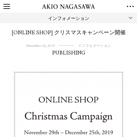
インフォメーション
TOP
GALLERY
[ONLINE SHOP] クリスマスキャンペーン開催
GINZA
AOYAMA
TORANOMON
ONLINE
November 26, 2019
インフォメーション
PUBLISHING
PUBLISHING
ONLINE SHOP
NEWS
ABOUT
ABOUT US
LOCATIONS
PRIVACY POLICY
INSTAGRAM
GALLERY
PUBLISHING
TWITTER
FACEBOOK