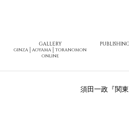
GALLERY
PUBLISHIN
GINZA
AOYAMA
TORANOMON
ONLINE
須田一政『関